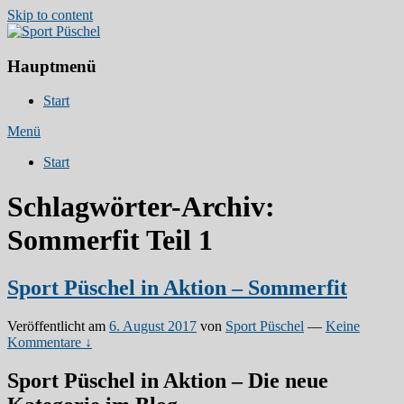
Skip to content
Hauptmenü
Euer Partner für den Sport in Ratzeburg!
Sport Püschel
Start
Menü
Start
Schlagwörter-Archiv:
Sommerfit Teil 1
Sport Püschel in Aktion – Sommerfit
Veröffentlicht am
6. August 2017
von
Sport Püschel
—
Keine
Kommentare ↓
Sport Püschel in Aktion – Die neue