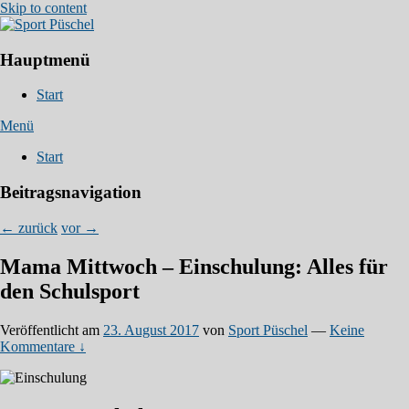
Skip to content
Hauptmenü
Euer Partner für den Sport in Ratzeburg!
Sport Püschel
Start
Menü
Start
Beitragsnavigation
←
zurück
vor
→
Mama Mittwoch – Einschulung: Alles für
den Schulsport
Veröffentlicht am
23. August 2017
von
Sport Püschel
—
Keine
Kommentare ↓